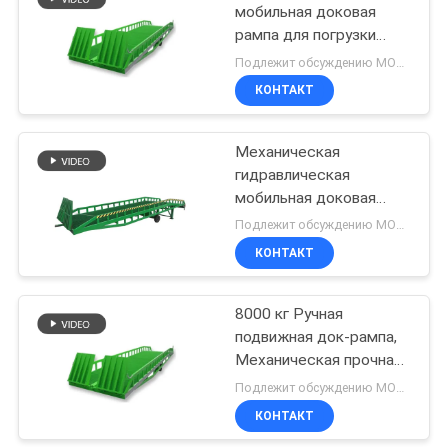
мобильная доковая
рампа для погрузки
8
контейнеров, ручное
Подлежит обсуждению MOQ:1 комплект
управление, синий цвет
подъем
КОНТАКТ
заграждения
Механическая
гидравлическая
мобильная доковая
рампа 0,6 м с
Подлежит обсуждению MOQ:1 комплект
выносными опорами,
КОНТАКТ
26
6000 кг
Электрический
8000 кг Ручная
подвижная док-рампа,
подборщик заказа
Механическая прочная
подвижная погрузочная
Подлежит обсуждению MOQ:1 комплект
док
КОНТАКТ