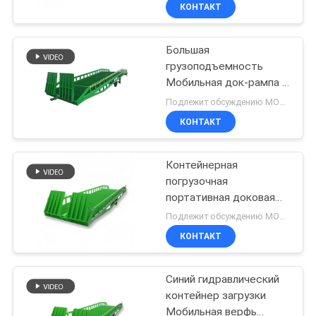
загрузки контейнеров
КОНТРОЛЬ
КОНТАКТ
КАЧЕСТВА
Большая
157
грузоподъемность
СВЯЖИТЕСЬ
Мобильная док-рампа с
Чернь Scissor
С
подъемниками
Подлежит обсуждению MOQ:1 комплект
подъем
Мобильный док-
НАМИ
КОНТАКТ
нивелир
Контейнерная
НОВОСТИ
погрузочная
портативная доковая
26
ЗАПРОСИТЕ
рампа
Подлежит обсуждению MOQ:1 комплект
грузоподъемностью
Мини Scissor
ЦИТАТУ
КОНТАКТ
8000 кг, ручной
гидравлический привод
подъем
Синий гидравлический
КАРТА
контейнер загрузки
САЙТА
Мобильная верфь