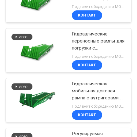
пандус 6000 кг
Подлежит обсуждению MOQ:1 комплект
грузоподъемность
ПОЛИТИКА
КОНТАКТ
37
КОНФИДЕНЦИАЛЬНОСТИ
Вертикальная
Гидравлические
переносные рампы для
подъемная
погрузки с
грузоподъемностью 8
платформа
Подлежит обсуждению MOQ:1 комплект
тонн и длительным
КОНТАКТ
сроком службы
Гидравлическая
108
мобильная доковая
Платформа
рампа с аутригерами,
рампа для погрузки
Подлежит обсуждению MOQ:1 комплект
воздушной работы
контейнеров вилочным
КОНТАКТ
погрузчиком
Регулируемая