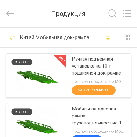
CHENLIFT
(SUZHOU)
MACHINERY
Продукция
CO
LTD.
All
Rights
Reserved.
ДОМОЙ
115
Китай Мобильная док-рампа
Гидравлическая
ПРОДУКТЫ
платформа
HOT
Ручная подъемная
установка на 10 т
подъема
О
подвижной док-рампе
НАС
Подлежит обсуждению MOQ:1 комплект
ЗАПРОС СЕЙЧАС
54
ЭКСКУРСИЯ
самоходный
Мобильная доковая
ПО
рампа
ЗАВОДУ
ножничный
грузоподъемностью 10
тонн, рампа для
Подлежит обсуждению MOQ:1 комплект
подъемник