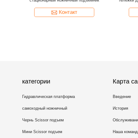
столы
стационарный ножничный подъемник
тележки д
Контакт
категории
Карта са
Гидравлическая платформа
Введение
подъема
самоходный ножничный
История
подъемник
Чернь Scissor подъем
Обслуживан
Мини Scissor подъем
Наша команд