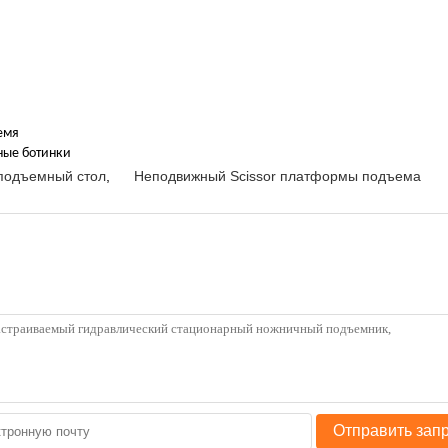
емя
тные ботинки
подъемный стол
,
Неподвижный Scissor платформы подъема
Отправить зап