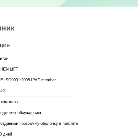
мник
ция
итай
HEN LIFT
CE ISO9001:2008 IPAF member
SJG
 комплект
одлежит обсуждению
озданный программу-оболочку в паллете
0 дней