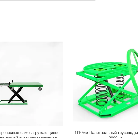
ереносные самозагружающиеся
1110мм Палетпальный грузоподъ