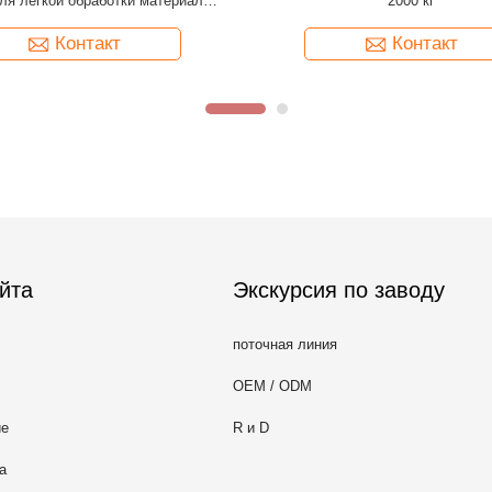
ля легкой обработки материалов
2000 кг
CHENLIFT
Контакт
Контакт
йта
Экскурсия по заводу
поточная линия
OEM / ODM
ие
R и D
а