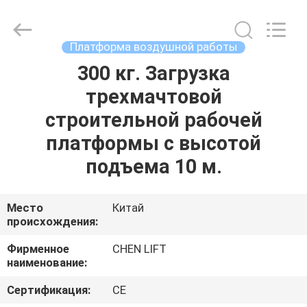
CHENLIFT
(SUZHOU)
MACHINERY
CO
LTD.
Платформа воздушной работы
All
Rights
Reserved.
300 кг. Загрузка
ДОМОЙ
трехмачтовой
ПРОДУКТЫ
строительной рабочей
платформы с высотой
О
подъема 10 м.
НАС
Место
Китай
происхождения:
ЭКСКУРСИЯ
ПО
Фирменное
CHEN LIFT
наименование:
ЗАВОДУ
Сертификация:
CE