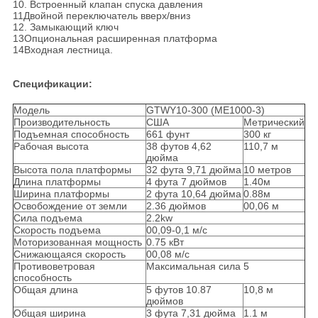
10. Встроенный клапан спуска давления
11Двойной переключатель вверх/вниз
12. Замыкающий ключ
13Опциональная расширенная платформа
14Входная лестница.
Спецификации:
Модель
GTWY10-300 (ME1000-3)
Производительность
США
Метрический
Подъемная способность
661 фунт
300 кг
Рабочая высота
38 футов 4,62
110,7 м
дюйма
Высота пола платформы
32 фута 9,71 дюйма
10 метров
Длина платформы
4 фута 7 дюймов
1.40м
Ширина платформы
2 фута 10,64 дюйма
0.88м
Освобождение от земли
2.36 дюймов
00,06 м
Сила подъема
2.2kw
Скорость подъема
00,09-0,1 м/с
Моторизованная мощность
0.75 кВт
Снижающаяся скорость
00,08 м/с
Противоветровая
Максимальная сила 5
способность
Общая длина
5 футов 10.87
10,8 м
дюймов
Общая ширина
3 фута 7,31 дюйма
1.1 м