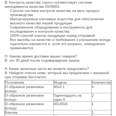
B: Контроль качества строго соответствует системе
менеджмента качества ISO9001.
Строгая система контроля качества на весь процесс
производства
Импортируемые ключевые искусства для обеспечения
высокого качества нашей продукции
Современное оборудование и инструменты для
исследования и контроля качества
100% строгий осмотр продукции перед отправкой
Все жалобы на качество и требования к улучшению всегда
тщательно изучаются и, если это разумно, немедленно
применяются.
О: Каково время доставки ваших товаров?
B: это 30 дней после подтверждения заказа
А: Какие запасные части вы можете предложить?
B: Найдите список ниже, который мы предлагаем с машиной
при отправке бесплатно:
Положение
Модель
Количество
О-образное резиновое
40х3.1
4
кольцо
О-образное резиновое
Одиннадцать на
2
кольцо
один.9
О-образное резиновое
40х30х6
1
кольцо
Ключик
1