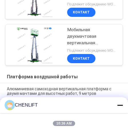
вертикальным
Подлежит обсуждению MOQ:1 комплект
подъемом с двойным
КОНТАКТ
мастом и подъемной
платформой
Мобильная
двухмачтовая
вертикальная
платформа доступа
Подлежит обсуждению MOQ:1 комплект
КОНТАКТ
Платформа воздушной работы
Алюминиевая самоходная вертикальная платформа с
двумя мачтами для высотных работ, 9 метров
CHENLIFT
10 метров высоты воздушная рабочая платформа двойной
мачты гидравлический вертикальный подъемный стол
Алюминиевая платформа для воздушной работы с
10:36 AM
подъемной высотой 14 м Высота платформы