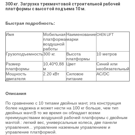
300 кг. Загрузка трехмачтовой строительной рабочей
платформы с высотой подъема 10 м.
Быстрая подробность:
Имя
Мобильная
Наименование
CHEN LIFT
платформа
марки
воздушной
работы
Грузоподъемность
300 кг.
Высота
10 метров
платформы
Размер
10,40*0,88
Цвет
Синий или
платформы
м
необязательный
Мощность
2.20 кВт
Силовое
AC/DC
двигателя
питание
Описания
По сравнению с 10 типами двойных мачт, эта конструкция
более надежна и может нести на 100 кг больше, чем тип
двойных мачт.В то же время он обладает всеми
преимуществами воздушной рабочей платформы с двойным
мачтой.: легкий вес, универсальные колеса, две панели
управления... управление наземным управлением и
управление платформой.