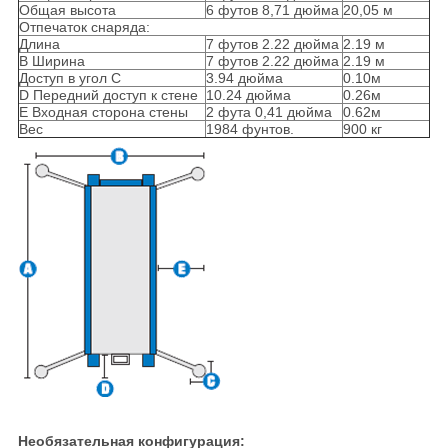
Общая высота
6 футов 8,71 дюйма
20,05 м
Отпечаток снаряда:
Длина
7 футов 2.22 дюйма
2.19 м
B Ширина
7 футов 2.22 дюйма
2.19 м
Доступ в угол C
3.94 дюйма
0.10м
D Передний доступ к стене
10.24 дюйма
0.26м
E Входная сторона стены
2 фута 0,41 дюйма
0.62м
Вес
1984 фунтов.
900 кг
Необязательная конфигурация: