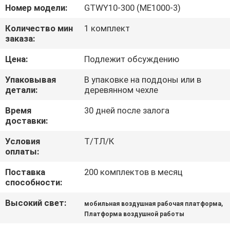
КОНТРОЛЬ
Номер модели:
GTWY10-300 (ME1000-3)
КАЧЕСТВА
Количество мин
1 комплект
заказа:
СВЯЖИТЕСЬ
Цена:
Подлежит обсуждению
С
Упаковывая
В упаковке на поддоны или в
НАМИ
детали:
деревянном чехле
Время
30 дней после залога
доставки:
НОВОСТИ
Условия
Т/ТЛ/К
оплаты:
ЗАПРОСИТЕ
Поставка
200 комплектов в месяц
ЦИТАТУ
способности:
Высокий свет:
,
мобильная воздушная рабочая платформа
КАРТА
Платформа воздушной работы
САЙТА