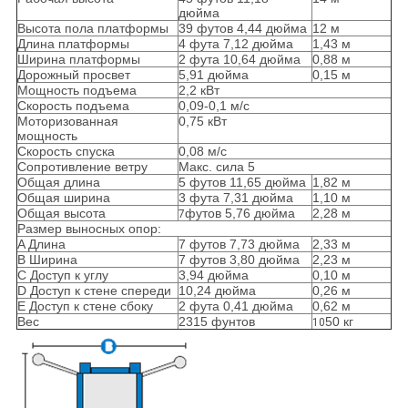
дюйма
Высота пола платформы
39 футов 4,44 дюйма
12 м
Длина платформы
4 фута 7,12 дюйма
1,43 м
Ширина платформы
2 фута 10,64 дюйма
0,88 м
Дорожный просвет
5,91 дюйма
0,15 м
Мощность подъема
2,2 кВт
Скорость подъема
0,09-0,1 м/с
Моторизованная
0,75 кВт
мощность
Скорость спуска
0,08 м/с
Сопротивление ветру
Макс. сила 5
Общая длина
5 футов 11,65 дюйма
1,82 м
Общая ширина
3 фута 7,31 дюйма
1,10 м
Общая высота
футов 5,76 дюйма
2,28 м
7
Размер выносных опор:
A Длина
7 футов 7,73 дюйма
2,33 м
B Ширина
7 футов 3,80 дюйма
2,23 м
C Доступ к углу
3,94 дюйма
0,10 м
D Доступ к стене спереди
10,24 дюйма
0,26 м
E Доступ к стене сбоку
2 фута 0,41 дюйма
0,62 м
Вес
2315 фунтов
50 кг
10