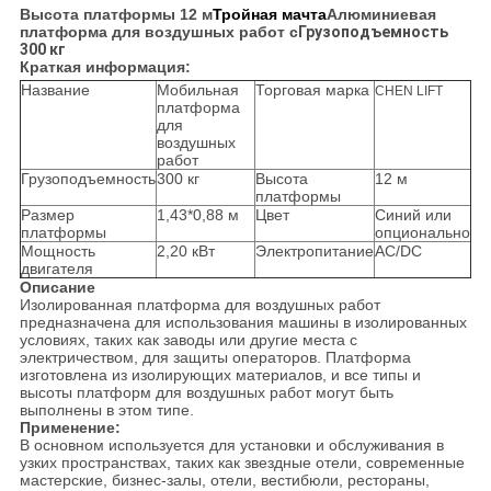
Высота платформы 12 м
Тройная мачта
Алюминиевая
платформа для воздушных работ с
Грузоподъемность
300 кг
Краткая информация:
Название
Мобильная
Торговая марка
CHEN LIFT
платформа
для
воздушных
работ
Грузоподъемность
300 кг
Высота
12 м
платформы
Размер
1,43*0,88 м
Цвет
Синий или
платформы
опционально
Мощность
2,20 кВт
Электропитание
AC/DC
двигателя
Описание
Изолированная платформа для воздушных работ
предназначена для использования машины в изолированных
условиях, таких как заводы или другие места с
электричеством, для защиты операторов. Платформа
изготовлена из изолирующих материалов, и все типы и
высоты платформ для воздушных работ могут быть
выполнены в этом типе.
Применение:
В основном используется для установки и обслуживания в
узких пространствах, таких как звездные отели, современные
мастерские, бизнес-залы, отели, вестибюли, рестораны,