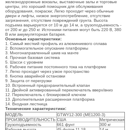
железнодорожные вокзалы, выставочные залы и торговые
центры, это хороший помощник для обслуживания
оборудования, покраски; Легко проходит через обычные
двери и лифты, низкое энергопотребление, отсутствие
загрязнения, отсутствие повреждений грунта. Высота
подъема варьируется от 10 м до 14 м, а грузоподъемность -
от 200 кг до 250 кг. Источники питания могут быть 220 В, 380
В или аккумуляторная батарея.
Основные характеристики:
1. Самый жесткий профиль из алюминиевого сплава
2. Вспомогательное опускание платформы
3. Многонаправленный шкив на мачте
4. Прочная базовая система
5. Шасси с уровнем
6. Рабочее питание постоянного тока на платформе
7. Легко проходит через узкое пространство
8. Кнопка аварийной остановки
9. Защита от перегрузки
10. Встроенный предохранительный клапан
11. Двойной активированный переключатель вверх/вниз
12. Переключатель с блокировкой ключом
13. Дополнительная расширенная платформа
14. Входная лестница
Технические характеристики:
МОДЕЛЬ
GTWY12-300 (ME1200-3)
ПРОИЗВОДИТЕЛЬНОСТЬ
США
Метрическая
Грузоподъемность
661 фунт
300 кг
Рабочая высота
45 футов 11,18
14 м