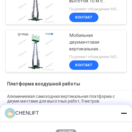
высотой 10 м с
вертикальным
Подлежит обсуждению MOQ:1 комплект
подъемом с двойным
КОНТАКТ
мастом и подъемной
платформой
Мобильная
двухмачтовая
вертикальная
платформа доступа
Подлежит обсуждению MOQ:1 комплект
КОНТАКТ
Платформа воздушной работы
Алюминиевая самоходная вертикальная платформа с
двумя мачтами для высотных работ, 9 метров
CHENLIFT
10 метров высоты воздушная рабочая платформа двойной
мачты гидравлический вертикальный подъемный стол
Алюминиевая платформа для воздушной работы с