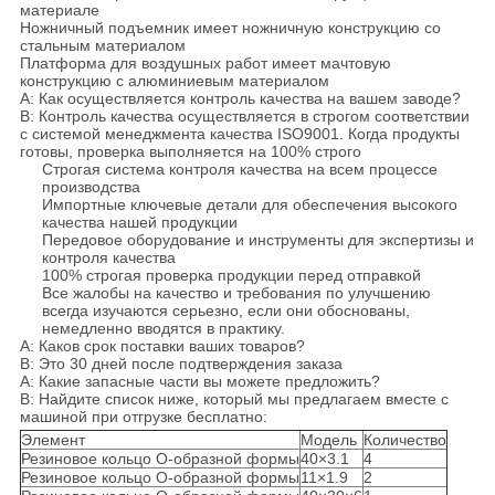
материале
Ножничный подъемник имеет ножничную конструкцию со
стальным материалом
Платформа для воздушных работ имеет мачтовую
конструкцию с алюминиевым материалом
A: Как осуществляется контроль качества на вашем заводе?
B: Контроль качества осуществляется в строгом соответствии
с системой менеджмента качества ISO9001. Когда продукты
готовы, проверка выполняется на 100% строго
Строгая система контроля качества на всем процессе
производства
Импортные ключевые детали для обеспечения высокого
качества нашей продукции
Передовое оборудование и инструменты для экспертизы и
контроля качества
100% строгая проверка продукции перед отправкой
Все жалобы на качество и требования по улучшению
всегда изучаются серьезно, если они обоснованы,
немедленно вводятся в практику.
A: Каков срок поставки ваших товаров?
B: Это 30 дней после подтверждения заказа
A: Какие запасные части вы можете предложить?
B: Найдите список ниже, который мы предлагаем вместе с
машиной при отгрузке бесплатно:
Элемент
Модель
Количество
Резиновое кольцо O-образной формы
40×3.1
4
Резиновое кольцо O-образной формы
11×1.9
2