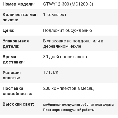
КОНТРОЛЬ
Номер модели:
GTWY12-300 (МЭ1200-3)
КАЧЕСТВА
Количество мин
1 комплект
заказа:
СВЯЖИТЕСЬ
Цена:
Подлежит обсуждению
С
Упаковывая
В упаковке на поддоны или в
НАМИ
детали:
деревянном чехле
Время
30 дней после залога
доставки:
НОВОСТИ
Условия
Т/ТЛ/К
оплаты:
ЗАПРОСИТЕ
Поставка
200 комплектов в месяц
ЦИТАТУ
способности:
Высокий свет:
,
мобильная воздушная рабочая платформа
КАРТА
Платформа воздушной работы
САЙТА