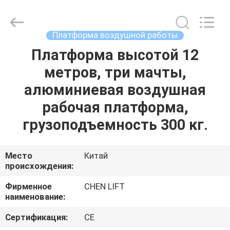
CHENLIFT
(SUZHOU)
MACHINERY
CO
LTD.
Платформа воздушной работы
All
Rights
Reserved.
Платформа высотой 12
ДОМОЙ
метров, три мачты,
ПРОДУКТЫ
алюминиевая воздушная
рабочая платформа,
О
грузоподъемность 300 кг.
НАС
Место
Китай
происхождения:
ЭКСКУРСИЯ
ПО
Фирменное
CHEN LIFT
наименование:
ЗАВОДУ
Сертификация:
CE