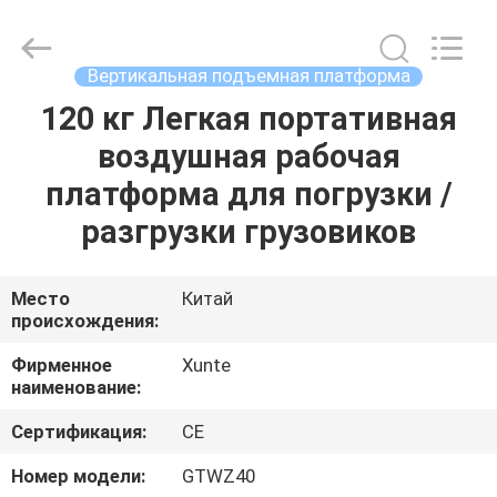
CHENLIFT
(SUZHOU)
MACHINERY
CO
LTD.
Вертикальная подъемная платформа
All
Rights
Reserved.
120 кг Легкая портативная
ДОМОЙ
воздушная рабочая
ПРОДУКТЫ
платформа для погрузки /
разгрузки грузовиков
О
НАС
Место
Китай
происхождения:
ЭКСКУРСИЯ
Фирменное
Xunte
наименование:
ПО
Сертификация:
CE
ЗАВОДУ
Номер модели:
GTWZ40