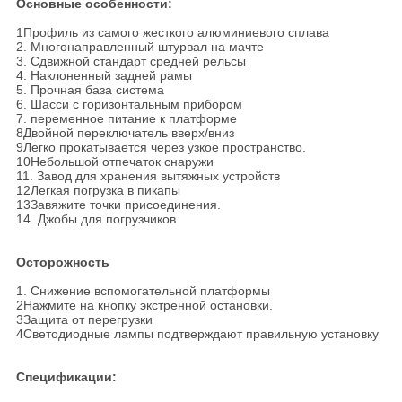
Основные особенности:
1Профиль из самого жесткого алюминиевого сплава
2. Многонаправленный штурвал на мачте
3. Сдвижной стандарт средней рельсы
4. Наклоненный задней рамы
5. Прочная база система
6. Шасси с горизонтальным прибором
7. переменное питание к платформе
8Двойной переключатель вверх/вниз
9Легко прокатывается через узкое пространство.
10Небольшой отпечаток снаружи
11. Завод для хранения вытяжных устройств
12Легкая погрузка в пикапы
13Завяжите точки присоединения.
14. Джобы для погрузчиков
Осторожность
1. Снижение вспомогательной платформы
2Нажмите на кнопку экстренной остановки.
3Защита от перегрузки
4Светодиодные лампы подтверждают правильную установку
Спецификации: