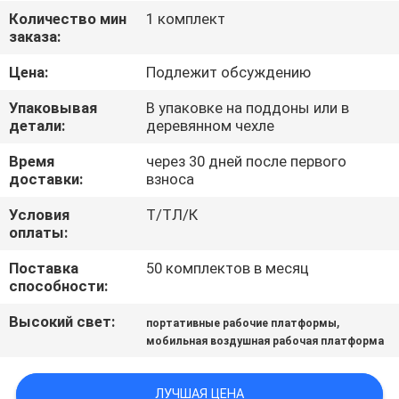
КОНТРОЛЬ
Количество мин
1 комплект
заказа:
КАЧЕСТВА
Цена:
Подлежит обсуждению
СВЯЖИТЕСЬ
Упаковывая
В упаковке на поддоны или в
С
детали:
деревянном чехле
НАМИ
Время
через 30 дней после первого
доставки:
взноса
НОВОСТИ
Условия
Т/ТЛ/К
оплаты:
Поставка
50 комплектов в месяц
ЗАПРОСИТЕ
способности:
ЦИТАТУ
Высокий свет:
,
портативные рабочие платформы
мобильная воздушная рабочая платформа
КАРТА
САЙТА
ЛУЧШАЯ ЦЕНА