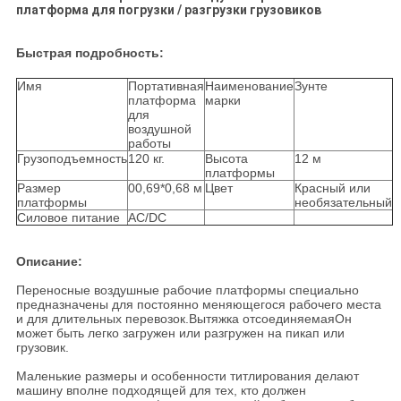
платформа для погрузки / разгрузки грузовиков
Быстрая подробность:
Имя
Портативная
Наименование
Зунте
платформа
марки
для
воздушной
работы
Грузоподъемность
120 кг.
Высота
12 м
платформы
Размер
00,69*0,68 м
Цвет
Красный или
платформы
необязательный
Силовое питание
AC/DC
Описание:
Переносные воздушные рабочие платформы специально
предназначены для постоянно меняющегося рабочего места
и для длительных перевозок.Вытяжка отсоединяемаяОн
может быть легко загружен или разгружен на пикап или
грузовик.
Маленькие размеры и особенности титлирования делают
машину вполне подходящей для тех, кто должен