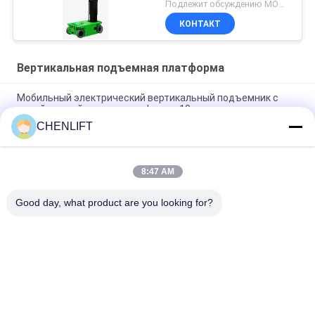
Подлежит обсуждению MOQ:1 комплект
КОНТАКТ
Вертикальная подъемная платформа
Мобильный электрический вертикальный подъемник с
одной мачтой высота платформы 10 м грузоподъемность
130 кг
CHENLIFT
Двойная мачта ручной толкающей вертикальной
подъемной платформы для 10 м высоты платформы
8:47 AM
Двигаемый вертикальный подъемник высотой 7,5 метра
Good day, what product are you looking for?
Популярные категории
Все
Гидравлическая 
Самоходный 
Платформа 
Ножничный 
Подъема
Подъемник
Чернь Scissor 
Мини Scissor 