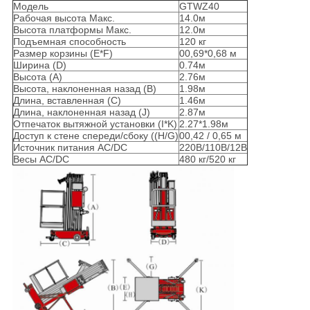
Модель
GTWZ40
Рабочая высота Макс.
14.0м
Высота платформы Макс.
12.0м
Подъемная способность
120 кг
Размер корзины (E*F)
00,69*0,68 м
Ширина (D)
0.74м
Высота (A)
2.76м
Высота, наклоненная назад (B)
1.98м
Длина, вставленная (C)
1.46м
Длина, наклоненная назад (J)
2.87м
Отпечаток вытяжной установки (I*K)
2.27*1.98м
Доступ к стене спереди/сбоку ((H/G)
00,42 / 0,65 м
Источник питания AC/DC
220В/110В/12В
Весы AC/DC
480 кг/520 кг