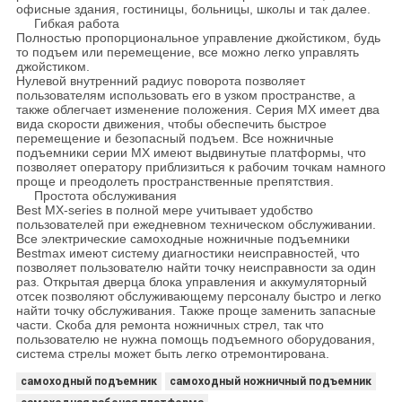
офисные здания, гостиницы, больницы, школы и так далее.
Гибкая работа
Полностью пропорциональное управление джойстиком, будь
то подъем или перемещение, все можно легко управлять
джойстиком.
Нулевой внутренний радиус поворота позволяет
пользователям использовать его в узком пространстве, а
также облегчает изменение положения. Серия MX имеет два
вида скорости движения, чтобы обеспечить быстрое
перемещение и безопасный подъем. Все ножничные
подъемники серии MX имеют выдвинутые платформы, что
позволяет оператору приблизиться к рабочим точкам намного
проще и преодолеть пространственные препятствия.
Простота обслуживания
Best MX
-series
в полной мере учитывает удобство
пользователей при ежедневном техническом обслуживании.
Все электрические самоходные ножничные подъемники
Bestmax имеют систему диагностики неисправностей, что
позволяет пользователю найти точку неисправности за один
раз. Открытая дверца блока управления и аккумуляторный
отсек позволяют обслуживающему персоналу быстро и легко
найти точку обслуживания. Также проще заменить запасные
части. Скоба для ремонта ножничных стрел, так что
пользователю не нужна помощь подъемного оборудования,
система стрелы может быть легко отремонтирована.
самоходный подъемник
самоходный ножничный подъемник