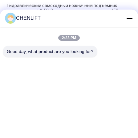
Гидравлический самоходный ножничный подъемник
электрический X-lift 8 метров грузоподъемность 450 кг
CHENLIFT
Самоходный ножничный подъемник с рабочей высотой 6 м
с выдвижной платформой
2:23 PM
MC1000 12 м Рабочая высота Скребковый самоходный
ножничный подъемник
Good day, what product are you looking for?
Популярные категории
Все
Гидравлическая 
Самоходный 
Платформа 
Ножничный 
Подъема
Подъемник
Чернь Scissor 
Мини Scissor 
Подъем
Подъем
Вертикальная 
Платформа 
Подъемная 
Воздушной Работы
Платформа
Подъем 
Электрический 