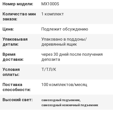
КОНТРОЛЬ
Номер модели:
MX1000S
КАЧЕСТВА
Количество мин
1 комплект
заказа:
СВЯЖИТЕСЬ
Цена:
Подлежит обсуждению
С
Упаковывая
Упаковано в поддоны/
НАМИ
детали:
деревянный ящик
Время
через 30 дней после получения
доставки:
депозита
НОВОСТИ
Условия
Т/ТЛ/К
оплаты:
ЗАПРОСИТЕ
Поставка
100 комплектов/месяц
ЦИТАТУ
способности:
Высокий свет:
,
самоходный подъемник
КАРТА
самоходный ножничный подъемник
САЙТА