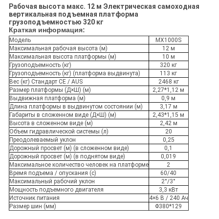
Рабочая высота макс. 12 м Электрическая самоходная
вертикальная подъемная платформа
грузоподъемностью 320 кг​
Краткая информация:
Модель
MX1000S
Максимальная рабочая высота (м)
12 м
Максимальная высота платформы (м)
10 м
Грузоподъемность (кг)
320 кг
Грузоподъемность (кг) (платформа выдвинута)
113 кг
Вес (кг) Стандарт CE / AUS
2468 кг
Размер платформы (Д×Ш) (м)
2,27*1,12 м
Выдвижная платформа (м)
0,9 м
Длина платформы в выдвинутом состоянии (м)
3,17 м
Габариты в сложенном виде (Д×Ш) (м)
2,43*1,15 м
Высота в сложенном виде (м)
2,42 м
Объем гидравлической системы (л)
20
Преодолеваемый уклон
0,25
Дорожный просвет (м) (в сложенном виде)
0,1
Дорожный просвет (м) (в поднятом виде)
0,019
Максимальное количество человек на платформе
2
Время подъема / опускания (с)
60/40
Максимальный рабочий уклон
2°/3°
Мощность подъемного двигателя
3,3 кВт
Источник питания
4×6 В / 240 Ач
Размер шин (мм)
Φ380*129