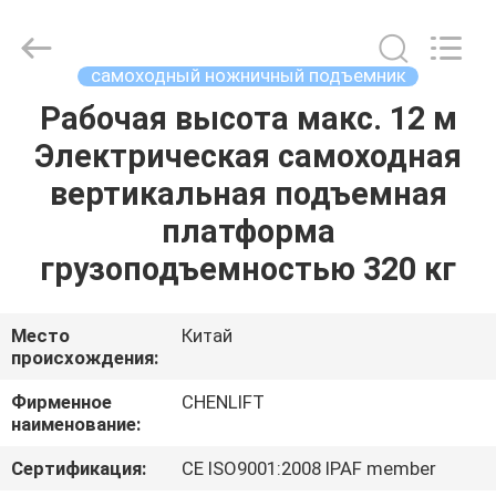
CHENLIFT
(SUZHOU)
MACHINERY
CO
LTD.
самоходный ножничный подъемник
All
Rights
Reserved.
Рабочая высота макс. 12 м
ДОМОЙ
Электрическая самоходная
ПРОДУКТЫ
вертикальная подъемная
платформа
О
грузоподъемностью 320 кг
НАС
Место
Китай
происхождения:
ЭКСКУРСИЯ
ПО
Фирменное
CHENLIFT
наименование:
ЗАВОДУ
Сертификация:
CE ISO9001:2008 IPAF member