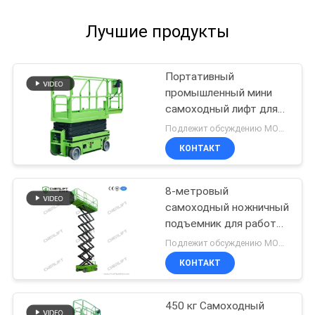
Лучшие продукты
Портативный
промышленный мини
самоходный лифт для
чистки краски
Подлежит обсуждению MOQ:1 единица
КОНТАКТ
8-метровый
самоходный ножничный
подъемник для работы
на высоте с
Подлежит обсуждению MOQ:1 комплект
грузоподъемностью
КОНТАКТ
230 кг
450 кг Самоходный