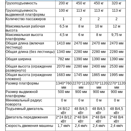
Грузоподъемность
200 кг
450 кг
450 кг
320 кг
Грузоподъемность
100 кг
113 кг
113 кг
113 кг
выдвижной платформы
Количество пассажиров
1
2
2
2
Максимальная рабочая
6,5 м
8 м
10 м
12 м
высота
Максимальная высота
4,5 м
6 м
8 м
9,75 м
платформы
Общая длина (включая
1410 мм
2470 мм
2470 мм
2470 мм
лестницу)
Общая длина (без лестницы)
1340 мм
2280 мм
2280 мм
2280 мм
Общая ширина
782 мм
1390 мм
1390 мм
1390 мм
Общая высота (ограждение
2070 мм
2280 мм
2400 мм
2530 мм
развернуто)
Общая высота (ограждение
1683 мм
1745 мм
1865 мм
1995 мм
сложено)
Размер платформы
1340*760
2270*1120
2270*1120
2270*1120
мм
мм
мм
мм
Размер выдвижной
500 мм
900 мм
900 мм
900 мм
платформы
Минимальный радиус
0 м
0 м
0 м
0 м
поворота
Подъемный двигатель
24 В/12
48 В/4,5
48 В/4,5
48 В/4,5
кВт
кВт
кВт
кВт
Двигатель передвижения
2*24 В/12
2*48 В/4
2*48 В/4
2*48 В/4
кВт
кВт
кВт
кВт
Скорость движения машины
1,7 км/ч
2,4 км/ч
2,4 км/ч
2,4 км/ч