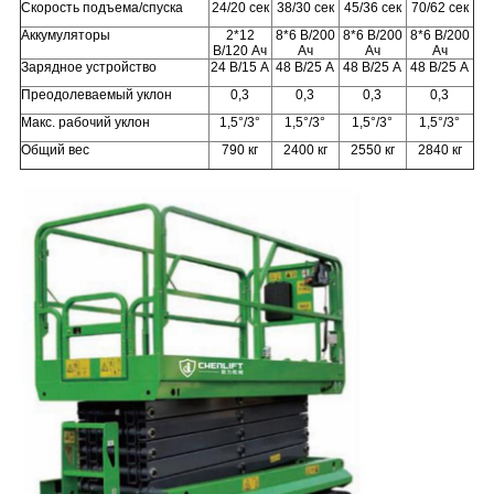
Скорость подъема/спуска
24/20 сек
38/30 сек
45/36 сек
70/62 сек
Аккумуляторы
2*12
8*6 В/200
8*6 В/200
8*6 В/200
В/120 Ач
Ач
Ач
Ач
Зарядное устройство
24 В/15 А
48 В/25 А
48 В/25 А
48 В/25 А
Преодолеваемый уклон
0,3
0,3
0,3
0,3
Макс. рабочий уклон
1,5°/3°
1,5°/3°
1,5°/3°
1,5°/3°
Общий вес
790 кг
2400 кг
2550 кг
2840 кг