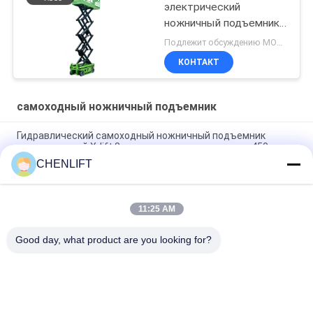
электрический
ножничный подъемник
с CE
Подлежит обсуждению MOQ:1 единица
КОНТАКТ
самоходный ножничный подъемник
Гидравлический самоходный ножничный подъемник
электрический X-lift 8 метров грузоподъемность 450 кг
CHENLIFT
Самоходный ножничный подъемник с рабочей высотой 6 м
с выдвижной платформой
11:25 AM
MC1000 12 м Рабочая высота Скребковый самоходный
ножничный подъемник
Good day, what product are you looking for?
Популярные категории
Все
Гидравлическая 
Самоходный 