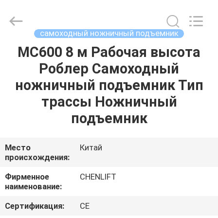
CHENLIFT
(SUZHOU)
MACHINERY
CO
LTD.
самоходный ножничный подъемник
All
Rights
Reserved.
MC600 8 м Рабочая высота
ДОМОЙ
Роблер Самоходный
ПРОДУКТЫ
ножничный подъемник Тип
трассы Ножничный
О
подъемник
НАС
Место
Китай
происхождения:
ЭКСКУРСИЯ
ПО
Фирменное
CHENLIFT
наименование:
ЗАВОДУ
Сертификация:
CE