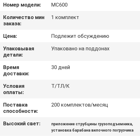
КОНТРОЛЬ
Номер модели:
MC600
КАЧЕСТВА
Количество мин
1 комплект
заказа:
СВЯЖИТЕСЬ
Цена:
Подлежит обсуждению
С
Упаковывая
Упаковано на поддонах
НАМИ
детали:
Время
30 дней
доставки:
НОВОСТИ
Условия
Т/ТЛ/К
оплаты:
ЗАПРОСИТЕ
Поставка
200 комплектов/месяц
ЦИТАТУ
способности:
Высокий свет:
,
приложение струбцины грузоподъемника
КАРТА
установка барабана вилочного погрузчика
САЙТА