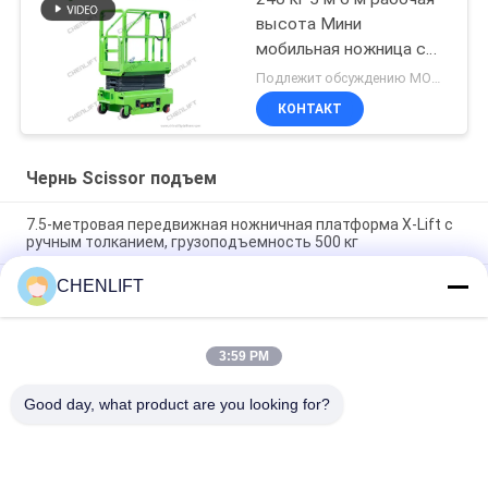
высота Мини
мобильная ножница с
расширительной
Подлежит обсуждению MOQ:1 единица
платформой
КОНТАКТ
Чернь Scissor подъем
7.5-метровая передвижная ножничная платформа X-Lift с
ручным толканием, грузоподъемность 500 кг
CHENLIFT
14M Малый электрический ножничный подъемник с
устройством для погрузки с двигателем,
грузоподъемность 450 кг
3:59 PM
Мини-ручная работа на 3,9 метрах с противоскользящей
чекированной плитой
Good day, what product are you looking for?
Популярные категории
Все