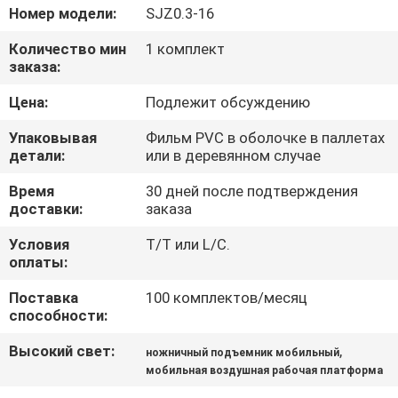
КОНТРОЛЬ
Номер модели:
SJZ0.3-16
КАЧЕСТВА
Количество мин
1 комплект
заказа:
СВЯЖИТЕСЬ
Цена:
Подлежит обсуждению
С
Упаковывая
Фильм PVC в оболочке в паллетах
НАМИ
детали:
или в деревянном случае
Время
30 дней после подтверждения
доставки:
заказа
НОВОСТИ
Условия
T/T или L/C.
оплаты:
ЗАПРОСИТЕ
Поставка
100 комплектов/месяц
ЦИТАТУ
способности:
Высокий свет:
,
ножничный подъемник мобильный
КАРТА
мобильная воздушная рабочая платформа
САЙТА