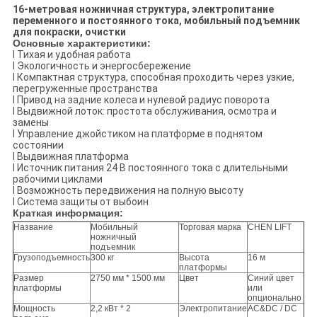
16-метровая ножничная структура, электропитание
переменного и постоянного тока, мобильный подъемник
для покраски, очистки
Основные характеристики:
l Тихая и удобная работа
l Экологичность и энергосбережение
l Компактная структура, способная проходить через узкие,
перегруженные пространства
l Привод на задние колеса и нулевой радиус поворота
l Выдвижной лоток: простота обслуживания, осмотра и
замены
l Управление джойстиком на платформе в поднятом
состоянии
l Выдвижная платформа
l Источник питания 24 В постоянного тока с длительными
рабочими циклами
l Возможность передвижения на полную высоту
l Система защиты от выбоин
К
раткая информация:
Название
Мобильный
Торговая марка
CHEN LIFT
ножничный
подъемник
Грузоподъемность
300 кг
Высота
16 м
платформы
Размер
2750 мм * 1500 мм
Цвет
Синий цвет
платформы
или
опционально
Мощность
2,2 кВт * 2
Электропитание
AC&DC / DC