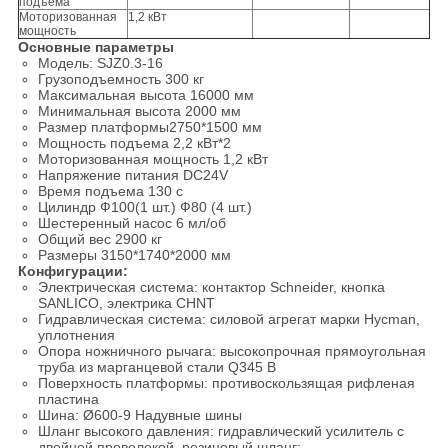
подъема
Моторизованная
1,2 кВт
мощность
Основные параметры
Модель: SJZ0.3-16
Грузоподъемность 300 кг
Максимальная высота 16000 мм
Минимальная высота 2000 мм
Размер платформы2750*1500 мм
Мощность подъема 2,2 кВт*2
Моторизованная мощность 1,2 кВт
Напряжение питания DC24V
Время подъема 130 с
Цилиндр Ф100(1 шт.) Ф80 (4 шт.)
Шестеренный насос 6 мл/об
Общий вес 2900 кг
Размеры 3150*1740*2000 мм
Конфигурации:
Электрическая система: контактор Schneider, кнопка
SANLICO, электрика CHNT
Гидравлическая система: силовой агрегат марки Hycman,
уплотнения
Опора ножничного рычага: высокопрочная прямоугольная
труба из марганцевой стали Q345 B
Поверхность платформы: противоскользящая рифленая
пластина
Шина: Ø600-9 Надувные шины
Шланг высокого давления: гидравлический усилитель с
двойной проволокой, резиновый шланг: