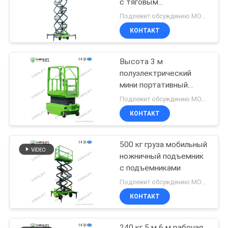
с тяговым
устройством
Подлежит обсуждению MOQ:1 комплект
КОНТАКТ
Высота 3 м
полуэлектрический
мини портативный
ручной подъем
Подлежит обсуждению MOQ:1 единица
ножницы для складов
КОНТАКТ
500 кг груза мобильный
ножничный подъемник
с подъемниками
Подлежит обсуждению MOQ:1 единица
КОНТАКТ
240 кг 5 м 6 м рабочая