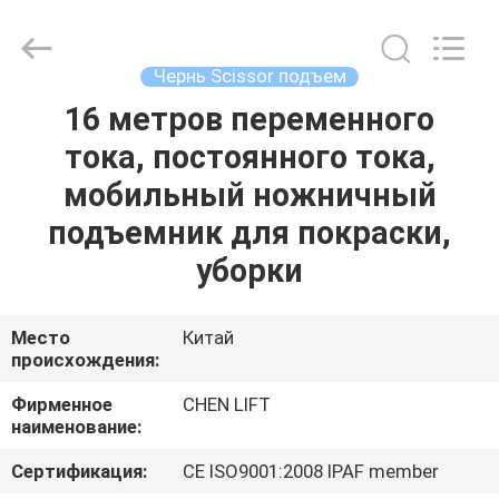
CHENLIFT
(SUZHOU)
MACHINERY
CO
LTD.
Чернь Scissor подъем
All
Rights
Reserved.
16 метров переменного
ДОМОЙ
тока, постоянного тока,
ПРОДУКТЫ
мобильный ножничный
подъемник для покраски,
О
уборки
НАС
Место
Китай
происхождения:
ЭКСКУРСИЯ
ПО
Фирменное
CHEN LIFT
наименование:
ЗАВОДУ
Сертификация:
CE ISO9001:2008 IPAF member