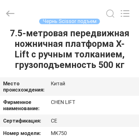
CHENLIFT
(SUZHOU)
MACHINERY
CO
LTD.
Чернь Scissor подъем
All
Rights
Reserved.
7.5-метровая передвижная
ДОМОЙ
ножничная платформа X-
ПРОДУКТЫ
Lift с ручным толканием,
грузоподъемность 500 кг
О
НАС
Место
Китай
происхождения:
ЭКСКУРСИЯ
Фирменное
CHEN LIFT
наименование:
ПО
Сертификация:
CE
ЗАВОДУ
Номер модели:
MK750