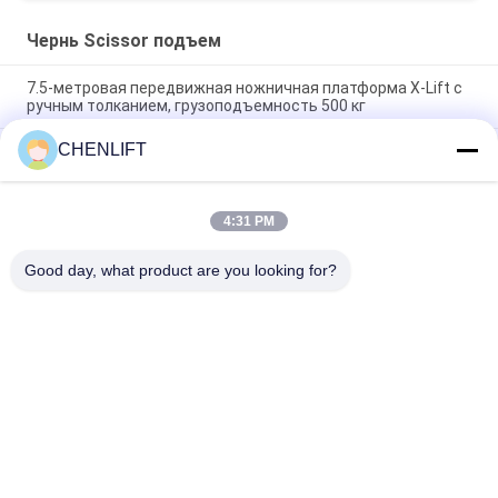
Чернь Scissor подъем
7.5-метровая передвижная ножничная платформа X-Lift с
ручным толканием, грузоподъемность 500 кг
CHENLIFT
14M Малый электрический ножничный подъемник с
устройством для погрузки с двигателем,
грузоподъемность 450 кг
4:31 PM
Мини-ручная работа на 3,9 метрах с противоскользящей
чекированной плитой
Good day, what product are you looking for?
Популярные категории
Все
Гидравлическая 
Самоходный 
Платформа 
Ножничный 
Подъема
Подъемник
Чернь Scissor 
Мини Scissor 
Подъем
Подъем