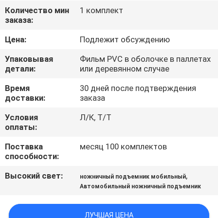
КОНТРОЛЬ
Количество мин
1 комплект
заказа:
КАЧЕСТВА
Цена:
Подлежит обсуждению
СВЯЖИТЕСЬ
Упаковывая
Фильм PVC в оболочке в паллетах
С
детали:
или деревянном случае
НАМИ
Время
30 дней после подтверждения
доставки:
заказа
НОВОСТИ
Условия
Л/К, Т/Т
оплаты:
Поставка
месяц 100 комплектов
ЗАПРОСИТЕ
способности:
ЦИТАТУ
Высокий свет:
,
ножничный подъемник мобильный
Автомобильный ножничный подъемник
КАРТА
САЙТА
ЛУЧШАЯ ЦЕНА