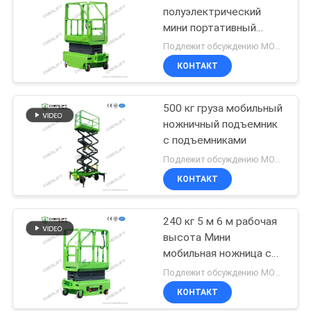
полуэлектрический
мини портативный
ручной подъем
Подлежит обсуждению MOQ:1 единица
ножницы для складов
КОНТАКТ
500 кг груза мобильный
ножничный подъемник
с подъемниками
Подлежит обсуждению MOQ:1 единица
КОНТАКТ
240 кг 5 м 6 м рабочая
высота Мини
мобильная ножница с
расширительной
Подлежит обсуждению MOQ:1 единица
платформой
КОНТАКТ