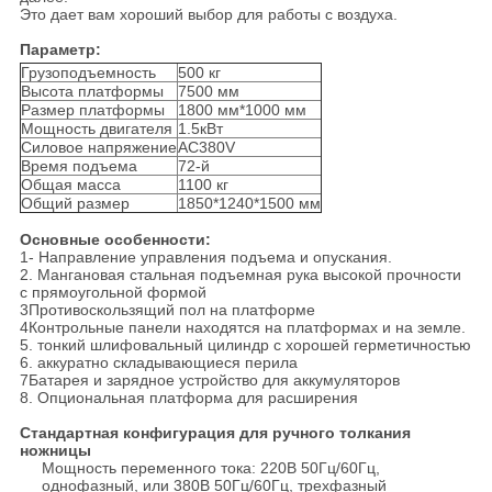
Это дает вам хороший выбор для работы с воздуха.
Параметр:
Грузоподъемность
500 кг
Высота платформы
7500 мм
Размер платформы
1800 мм*1000 мм
Мощность двигателя
1.5кВт
Силовое напряжение
AC380V
Время подъема
72-й
Общая масса
1100 кг
Общий размер
1850*1240*1500 мм
Основные особенности:
1- Направление управления подъема и опускания.
2. Мангановая стальная подъемная рука высокой прочности
с прямоугольной формой
3Противоскользящий пол на платформе
4Контрольные панели находятся на платформах и на земле.
5. тонкий шлифовальный цилиндр с хорошей герметичностью
6. аккуратно складывающиеся перила
7Батарея и зарядное устройство для аккумуляторов
8. Опциональная платформа для расширения
Стандартная конфигурация для ручного толкания
ножницы
Мощность переменного тока: 220В 50Гц/60Гц,
однофазный, или 380В 50Гц/60Гц, трехфазный