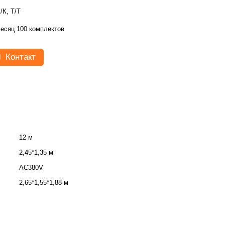
/К, Т/Т
есяц 100 комплектов
Контакт
12 м
2,45*1,35 м
AC380V
2,65*1,55*1,88 м