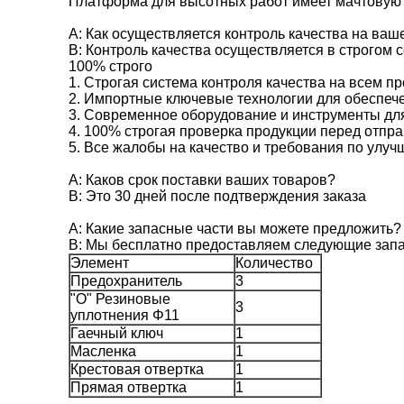
Платформа для высотных работ имеет мачтовую
A: Как осуществляется контроль качества на ваш
B: Контроль качества осуществляется в строгом 
100% строго
1. Строгая система контроля качества на всем п
2. Импортные ключевые технологии для обеспеч
3. Современное оборудование и инструменты для
4. 100% строгая проверка продукции перед отпр
5. Все жалобы на качество и требования по улуч
A: Каков срок поставки ваших товаров?
B: Это 30 дней после подтверждения заказа
A: Какие запасные части вы можете предложить?
B: Мы бесплатно предоставляем следующие запа
Элемент
Количество
Предохранитель
3
"O" Резиновые
3
уплотнения Φ11
Гаечный ключ
1
Масленка
1
Крестовая отвертка
1
Прямая отвертка
1