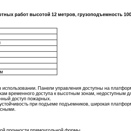
ных работ высотой 12 метров, грузоподъемность 1000 
м
мм
 использовании. Панели управления доступны на платформ
ам временного доступа к высотным зонам, недоступным для
енный доступ пожарных.
устойчивость при подъеме подъемников, широкая платфор
асными.
кой прочности прямоугольной формы