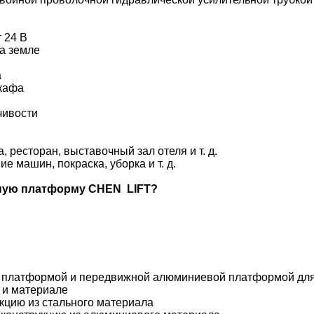
 24 В
на земле
а
шкафа
ивости​
, ресторан, выставочный зал отеля и т. д.
е машин, покраска, уборка и т. д.
ную платформу CHEN LIFT?
й платформой и передвижной алюминиевой платформой дл
 и материале
цию из стального материала