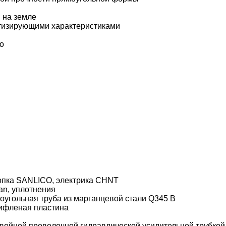
 на земле
етизирующими характеристиками
о
кнопка SANLICO, электрика CHNT
an, уплотнения
оугольная труба из марганцевой стали Q345 B
рифленая пластина
двойной проволочной гидравлической усилительной трубкой