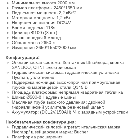
Минимальная высота 2000 мм
Размер платформы 2450*1350 мм
Подъемная мощность 2,2 кВт*2
Моторная мощность: 1,2 кВт
Напряжение питания DC24V
Время подъема 118s
Цилиндр Ф100 ((3 шт.)
Насос передач 6 мл/год
Общая масса 2650 кг
Измерение 2650*1550*2000 мм
Конфигурации:
Электрическая система: Контактник Шнайдера, кнопка
SANLICO, CHNT электрическая
Гидравлическая система: гидравлическая установка
Hycman, уплотнение
Поддержка ножницы: высокопрочная прямоугольная
трубка из марганцевой стали Q345 B
Площадь платформы: непрямая квадратная табличка
Шины: Ø500-8 Надувные шины
Масляная труба высокого давления: двойной
гидравлический усилитель резиновый шланг:
Аккумулятор: (DC12V,150AH) *4 с зарядным устройством
Необязательная конфигурация:
Гидравлический силовой агрегат: итальянская марка:
Hydrapp/ швейцарская марка: Bucher
Платформа расширения