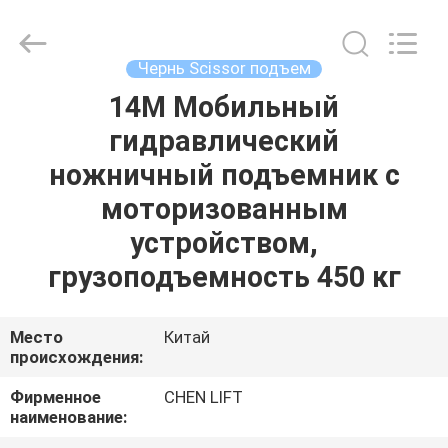
CHENLIFT
(SUZHOU)
MACHINERY
CO
LTD.
Чернь Scissor подъем
All
Rights
Reserved.
14M Мобильный
ДОМОЙ
гидравлический
ПРОДУКТЫ
ножничный подъемник с
моторизованным
О
устройством,
НАС
грузоподъемность 450 кг
ЭКСКУРСИЯ
Место
Китай
происхождения:
ПО
ЗАВОДУ
Фирменное
CHEN LIFT
наименование: