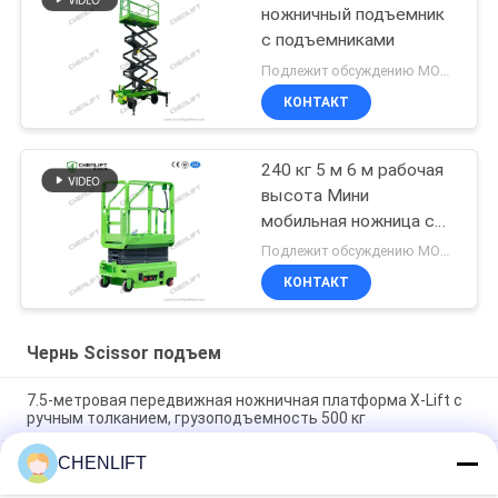
ножничный подъемник
с подъемниками
Подлежит обсуждению MOQ:1 единица
КОНТАКТ
240 кг 5 м 6 м рабочая
высота Мини
мобильная ножница с
расширительной
Подлежит обсуждению MOQ:1 единица
платформой
КОНТАКТ
Чернь Scissor подъем
7.5-метровая передвижная ножничная платформа X-Lift с
ручным толканием, грузоподъемность 500 кг
CHENLIFT
14M Малый электрический ножничный подъемник с
устройством для погрузки с двигателем,