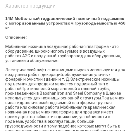
Характер продукции
14M Мобильный гидравлический ножничный подъемник
с моторизованным устройством грузоподъемностью 450
кг
Описание:
Мобильная ножница воздушная рабочая платформа - это
оборудование, широко используемое в воздушных
работах.АЗС и воздушный трубопровод для оборудования,
установки и обслуживания.
Электрический лифт с ножницами широко используется для
воздушных работ, декораций, обслуживания уличных
фонарей и очистки зданий и т. Д.Электрические ножницы
подъемник для продажи является подвижный тип с
работойПротивополой марганцевой стальной трубы,
произведенной в Baoshan Iron and Steel Company в Шанхае
используется для ножницы основной структуры.Подъемная
сила гидравлической подъемной платформы - ручная
работа или силовая работа.Мобильная гидравлическая
ножничная подъемная платформа для продажи имеет
преимущества гибкости в движении, устойчивости в
подъеме, удобства в эксплуатации, большой
грузоподъемности и тому подобное.которые могут быть в
основном использованы в различных видах рабочих мест на