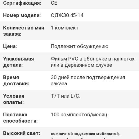
КОНТРОЛЬ
Сертификация:
CE
КАЧЕСТВА
Номер модели:
СДЖЗ0.45-14
Количество мин
1 комплект
СВЯЖИТЕСЬ
заказа:
С
Цена:
Подлежит обсуждению
НАМИ
Упаковывая
Фильм PVC в оболочке в паллетах
детали:
или в деревянном случае
НОВОСТИ
Время
30 дней после подтверждения
доставки:
заказа
ЗАПРОСИТЕ
Условия
T/T или L/C.
оплаты:
ЦИТАТУ
Поставка
100 комплектов/месяц
способности:
КАРТА
Высокий свет:
,
ножничный подъемник мобильный
САЙТА