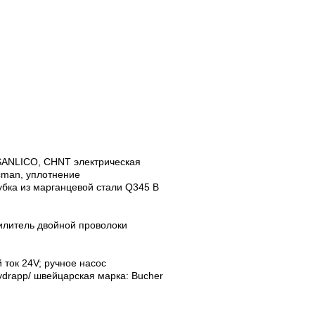
 SANLICO, CHNT электрическая
cman, уплотнение
бка из марганцевой стали Q345 B
илитель двойной проволоки
 ток 24V; ручное насос
ydrapp/ швейцарская марка: Bucher