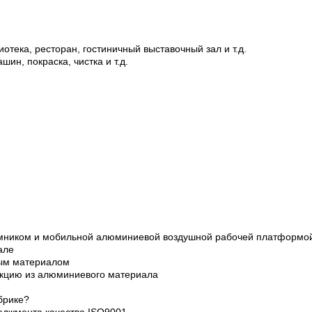
отека, ресторан, гостиничный выставочный зал и т.д.
ин, покраска, чистка и т.д.
мником и мобильной алюминиевой воздушной рабочей платформо
але
ным материалом
кцию из алюминиевого материала
брике?