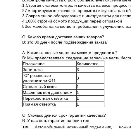
B: Контроль качества строго соответствует системе ме
1.Строгая система контроля качества на весь процесс 
2Импортируемые ключевые предметы искусства для об
3.Современное оборудование и инструменты для иссле
4.100% строгий осмотр продукции перед отправкой
5Все жалобы на качество и требования к улучшению вс
О: Каково время доставки ваших товаров?
B: это 30 дней после подтверждения заказа
А: Какие запасные части вы можете предложить?
B: Мы предоставляем следующие запасные части бесп
Положение
Количество
Зажигалка
3
"О" резиновые
3
уплотнители Φ11
Стрелковый ключ
1
Масляник под давлением
1
Перекрестная отвертка
1
Прямая отвертка
1
О: Сколько длится срок гарантии качества?
B: У нас есть гарантия на один год.
тег:
Автомобильный ножничный подъемник
,
ножни