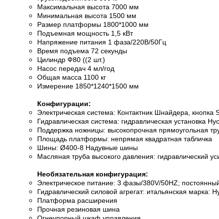
Максимальная высота 7000 мм
Минимальная высота 1500 мм
Размер платформы 1800*1000 мм
Подъемная мощность 1,5 кВт
Напряжение питания 1 фаза/220В/50Гц
Время подъема 72 секунды
Цилиндр Ф80 ((2 шт.)
Насос передач 4 мл/год
Общая масса 1100 кг
Измерение 1850*1240*1500 мм
Конфигурации:
Электрическая система: Контактник Шнайдера, кнопка
Гидравлическая система: гидравлическая установка Hy
Поддержка ножницы: высокопрочная прямоугольная тру
Площадь платформы: непрямая квадратная табличка
Шины: Ø400-8 Надувные шины
Масляная труба высокого давления: гидравлический ус
Необязательная конфигурация:
Электрическое питание: 3 фазы/380V/50HZ; постоянный
Гидравлический силовой агрегат: итальянская марка: H
Платформа расширения
Прочная резиновая шина
Огнеупорный шкаф управления