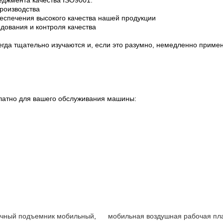
неджмента качества ISO9001.
производства
еспечения высокого качества нашей продукции
дования и контроля качества
егда тщательно изучаются и, если это разумно, немедленно приме
латно для вашего обслуживания машины:
чный подъемник мобильный
,
мобильная воздушная рабочая п